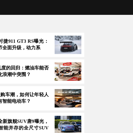
捷911 GT3 RS曝光：
节全面升级，动力系
万飞度的回归：燃油车能否
化浪潮中突围？
息购车潮，如何让年轻人
有智能电动车？
全新旗舰SUV唐9曝光，
智能并存的全尺寸SUV