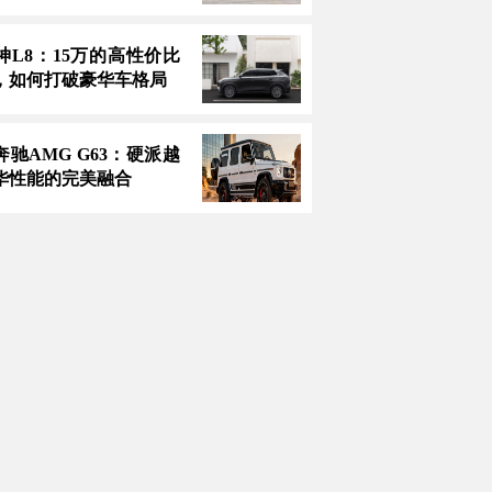
神L8：15万的高性价比
，如何打破豪华车格局
款奔驰AMG G63：硬派越
华性能的完美融合