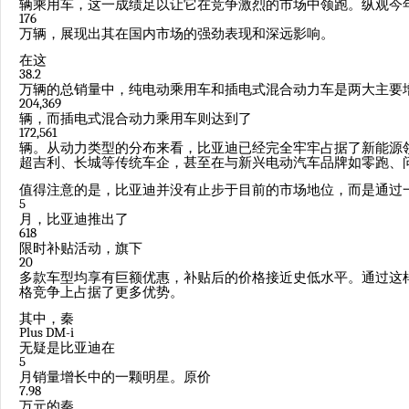
辆乘用车，这一成绩足以让它在竞争激烈的市场中领跑。纵观今
176
万辆，展现出其在国内市场的强劲表现和深远影响。
在这
38.2
万辆的总销量中，纯电动乘用车和插电式混合动力车是两大主要
204,369
辆，而插电式混合动力乘用车则达到了
172,561
辆。从动力类型的分布来看，比亚迪已经完全牢牢占据了新能源
超吉利、长城等传统车企，甚至在与新兴电动汽车品牌如零跑、
值得注意的是，比亚迪并没有止步于目前的市场地位，而是通过
5
月，比亚迪推出了
618
限时补贴活动，旗下
20
多款车型均享有巨额优惠，补贴后的价格接近史低水平。通过这
格竞争上占据了更多优势。
其中，秦
Plus DM-i
无疑是比亚迪在
5
月销量增长中的一颗明星。原价
7.98
万元的秦