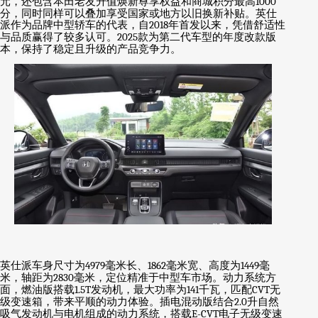
元，还包含本田老友升值焕新尊享权益和商城积分最高
1000
分，同时同样可以叠加享受国家或地方以旧换新补贴。英仕
派作为品牌中型轿车的代表，自
2018
年首发以来，凭借舒适性
与品质赢得了较多认可。
2025
款为第二代车型的年度改款版
本，保持了稳定且升级的产品竞争力。
英仕派车身尺寸为
4979
毫米长、
1862
毫米宽、高度为
1449
毫
米，轴距为
2830
毫米，定位精准于中型车市场。动力系统方
面，燃油版搭载
1.5T
发动机，最大功率为
141
千瓦，匹配
CVT
无
级变速箱，带来平顺的动力体验。插电混动版结合
2.0
升自然
吸气发动机与电机组成的动力系统，搭载
E-CVT
电子无级变速