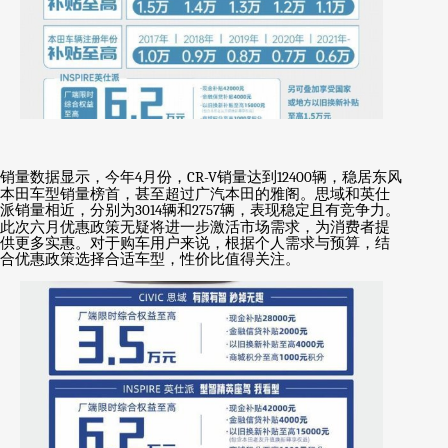
销量数据显示，今年
4
月份，
CR-V
销量达到
12400
辆，稳居东风
本田车型销量榜首，甚至超过广汽本田的雅阁。思域和英仕
派销量相近，分别为
3014
辆和
2757
辆，表现稳定且有竞争力。
此次六月优惠政策无疑将进一步激活市场需求，为消费者提
供更多实惠。对于购车用户来说，根据个人需求与预算，结
合优惠政策选择合适车型，性价比值得关注。