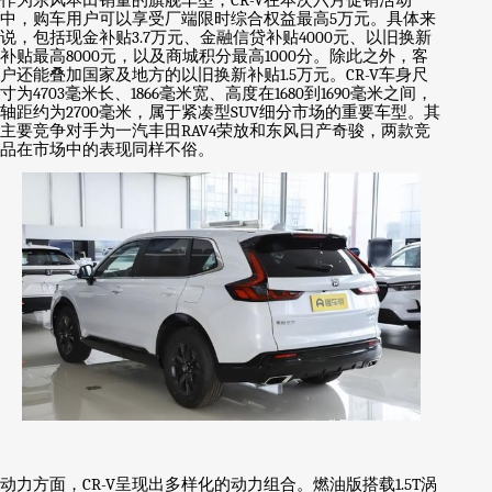
CR-V
中，购车用户可以享受厂端限时综合权益最高
5
万元。具体来
说，包括现金补贴
3.7
万元、金融信贷补贴
4000
元、以旧换新
补贴最高
8000
元，以及商城积分最高
1000
分。除此之外，客
户还能叠加国家及地方的以旧换新补贴
1.5
万元。
CR-V
车身尺
寸为
4703
毫米长、
1866
毫米宽、高度在
1680
到
1690
毫米之间，
轴距约为
2700
毫米，属于紧凑型
SUV
细分市场的重要车型。其
主要竞争对手为一汽丰田
RAV4
荣放和东风日产奇骏，两款竞
品在市场中的表现同样不俗。
动力方面，
CR-V
呈现出多样化的动力组合。燃油版搭载
1.5T
涡