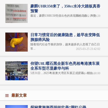
豪爵UHR350来了，350cc水冷大踏板真香
预警
最近，豪爵UHR150凭借出色的表现圈粉无数，声势...
2025-06-02 14:03:59
日常习惯背后的健康隐患，趁早改变降低
胰腺癌风险
随着现代社会节奏的加快，越来越多的人忽视了自己日
常...
2025-03-25 23:42:02
仰望U8L曜石黑全新车色亮相粤港澳车展
全系车型尽显豪华与科
5月31日，2025粤港澳大湾区车展正式开幕。相比...
2025-06-02 14:00:00
最新文章
探秘青海海西州的壮美“网红公路