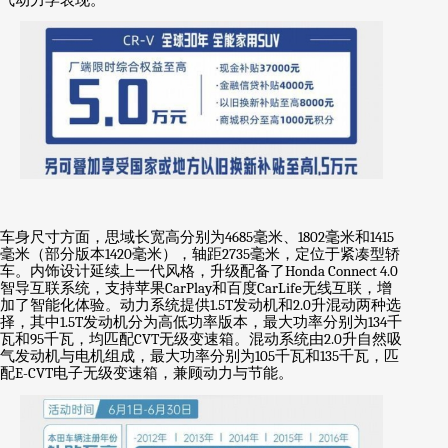
气动力学表现。
车身尺寸方面，思域长宽高分别为
4685
毫米、
1802
毫米和
1415
毫米（部分版本
1420
毫米），轴距
2735
毫米，定位于紧凑型轿
车。内饰设计延续上一代风格，升级配备了
Honda Connect 4.0
智导互联系统，支持苹果
CarPlay
和百度
CarLife
无线互联，增
加了智能化体验。动力系统提供
1.5T
发动机和
2.0
升混动两种选
择，其中
1.5T
发动机分为高低功率版本，最大功率分别为
134
千
瓦和
95
千瓦，均匹配
CVT
无级变速箱。混动系统由
2.0
升自然吸
气发动机与电机组成，最大功率分别为
105
千瓦和
135
千瓦，匹
配
E-CVT
电子无级变速箱，兼顾动力与节能。