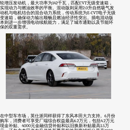
轮增压发动机，最大功率为
142
千瓦，匹配
CVT
无级变速箱，
实现动力与燃油效率的平衡。混动版则采用
2.0
升自然吸气发
动机与电机结合的混合动力系统，传动系统为
E-CVT
电子无级
变速箱，确保动力输出顺畅且燃油经济性突出。插电混动版
本则进一步增强电动续航能力，满足了城市通勤以及节能环
保的双重需求。
在中型车市场，英仕派同样获得了东风本田大力支持。
6
月份
购车，消费者可享受厂端综合权益最高
6.2
万元，包括
4.2
万元
现金补贴、
4000
元金融信贷补贴和以旧换新补贴最高
1.5
万