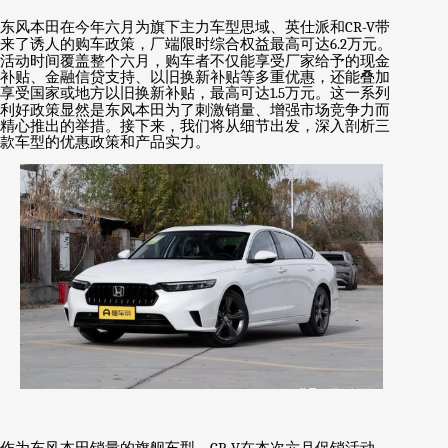
东风本田在今年六月为旗下主力车型思域、英仕派和
CR-V
带
来了诱人的购车政策，厂端限时综合权益最高可达
6.2
万元。
活动时间覆盖整个六月，购车者不仅能享受厂家给予的现金
补贴、金融信贷支持、以旧换新补贴等多重优惠，还能叠加
享受国家或地方以旧换新补贴，最高可达
1.5
万元。这一系列
利好政策显然是东风本田为了刺激销量、增强市场竞争力而
精心推出的举措。接下来，我们将从细节出发，深入剖析三
款车型的优惠政策和产品实力。
作为东风本田销量的旗舰车型，
在本次六月促销活动