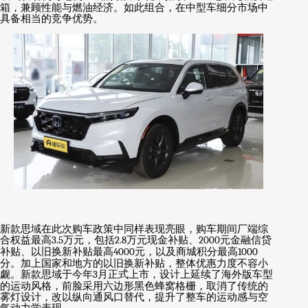
箱，兼顾性能与燃油经济。如此组合，在中型车细分市场中
具备相当的竞争优势。
新款思域在此次购车政策中同样表现亮眼，购车期间厂端综
合权益最高
3.5
万元，包括
2.8
万元现金补贴、
2000
元金融信贷
补贴、以旧换新补贴最高
4000
元，以及商城积分最高
1000
分。加上国家和地方的以旧换新补贴，整体优惠力度不容小
觑。新款思域于今年
3
月正式上市，设计上延续了海外版车型
的运动风格，前脸采用六边形黑色蜂窝格栅，取消了传统的
雾灯设计，改以纵向通风口替代，提升了整车的运动感与空