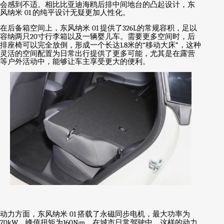
会感到不适。相比比亚迪海鸥后排中间地台的凸起设计，东
风纳米
01
的纯平设计无疑更加人性化。
在后备箱空间上，东风纳米
01
提供了
326L
的常规容积，足以
容纳两只
20
寸行李箱以及一辆婴儿车。需要更多空间时，后
排座椅可以完全放倒，形成一个长达
1.8
米的
“
移动大床
”
，这种
灵活的空间配置为日常出行提供了更多可能，尤其是在露营
等户外活动中，能够让车主享受更大的便利。
动力方面，东风纳米
01
搭载了永磁同步电机，最大功率为
70kW
，峰值扭矩为
160N·m
。在城市日常驾驶中，这样的动力