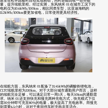
甚至在松开踏板时自动实现制动，同时还能回收一部分能
量，提升续航里程。经过实测，东风纳米
01
在城市工况下的
电耗仅为
10.6kWh/100km
，相比同类车型，比亚迪海鸥的
11.2kWh/100km
要更加省电，日常使用更具经济性。
在续航方面，东风纳米
01
配备了
31.45kWh
的磷酸铁锂电池，
CLTC
续航里程为
330km
。对于大部分城市通勤用户而言，这样
的续航完全足够，可以满足日常一周
5
天，每天
50km
的通勤需
求。纳米
01
还支持快充和慢充两种充电方式，快充模式下仅
需
30
分钟即可充至
80%
的电量，极大提高了充电效率。而慢充
则需要
6.5
小时，这对于夜间停车时充电非常适合。