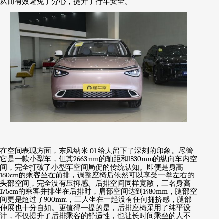
从而有效避免了分心，提升了行车安全。
在空间表现方面，东风纳米
01
给人留下了深刻的印象。尽管
它是一款小型车，但其
2663mm
的轴距和
1830mm
的纵向车内空
间，完全打破了小型车空间局促的传统认知。即便是身高
180cm
的乘客坐在前排，调整座椅后依然可以享受一拳左右的
头部空间，完全没有压抑感。后排空间同样宽敞，三名身高
175cm
的乘客并排坐在后排时，肩部空间达到
1480mm
，腿部空
间更是超过了
900mm
，三人坐在一起没有任何拥挤感，腿部
伸展也十分自如。更值得一提的是，后排座椅采用了纯平设
计，不仅提升了后排乘客的舒适性，也让长时间乘坐的人不