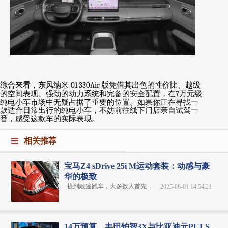
综合来看，东风纳米
01 330Air
版凭借其出色的性价比、越级
的空间表现、强劲的动力系统和完备的安全配置，在
7
万元级
纯电小车市场中无疑占据了重要的位置。如果你正在寻找一
款适合日常出行的纯电小车，不妨前往线下门店亲自试驾一
番，感受这款车的实际表现。
相关推荐
宝马Z4 sDrive 25i M运动套装：动感与豪
华的极致
提到敞篷跑车，大多数人首先...
2025-06-01 14:54:21
14万预算，丰田铂智3X与比亚迪元PULS