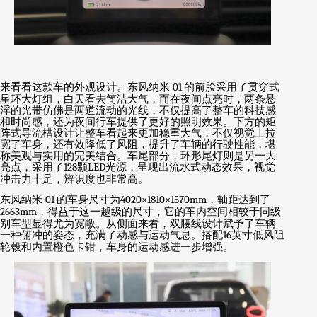
来看看这款车的外观设计。东风纳米
01
的前脸采用了贯穿式
星环大灯组，白天看去简洁大气，而在夜间点亮时，两条悬
浮的光带仿佛是两道流动的光线，不仅提高了整车的科技感
和时尚感，还为夜间行车提供了更好的照明效果。下方的矩
阵式导流槽设计让整车看起来更加稳重大气，不仅视觉上拉
宽了车身，还有效降低了风阻，提升了车辆的行驶性能，堪
称美观与实用的完美结合。车尾部分，环形尾灯则是另一大
亮点，采用了
128
颗
LED
光源，呈现出流水式动态效果，视觉
冲击力十足，辨识度也非常高。
东风纳米
01
的车身尺寸为
4020×1810×1570mm
，轴距达到了
2663mm
，得益于这一越级的尺寸，它的车内空间相较于同级
别车型显得尤为宽敞。从侧面来看，双腰线设计赋予了车辆
一种俯冲的姿态，充满了动感与运动气息。搭配
16
英寸低风阻
轮毂和内置橙色卡钳，车身的运动感进一步增强。