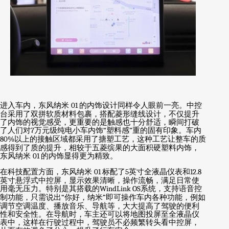
进入车内，东风纳米
01
的内饰设计同样令人眼前一亮。中控
台采用了双拼软质材料包裹，搭配菱形缝线设计，不仅提升
了内饰的视觉感受，更重要的是触感也十分舒适，瞬间打破
了人们对
7
万元级纯电小车内饰
“
塑料感
”
重的固有印象。车内
80%
以上的接触区域都采用了搪塑工艺，这种工艺让整车的质
感得到了质的提升，相较于五菱缤果的大面积硬塑料内饰，
东风纳米
01
的内饰显得更为精致。
在科技配置方面，东风纳米
01
标配了
5
英寸全液晶仪表和
12.8
英寸悬浮式中控屏，显示效果清晰，操作流畅，满足日常使
用毫无压力。特别是其搭载的
WindLink OS
系统，支持语音控
制功能，只需说出
“
你好，纳米
”
即可操作车内各种功能，例如
调节空调温度、播放音乐、导航等，大大提高了驾驶的便利
性和安全性。在导航时，车主还可以将地图投屏至全液晶仪
表中，这样在行驶过程中，驾驶员不必频繁转头看中控屏，