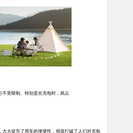
行不受限制。特别是在充电时，风云
，大大提升了用车的便捷性，彻底打破了人们对充电