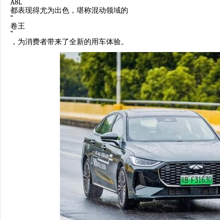
A8L
都表现得尤为出色，堪称混动领域的
“
卷王
”
，为消费者带来了全新的用车体验。