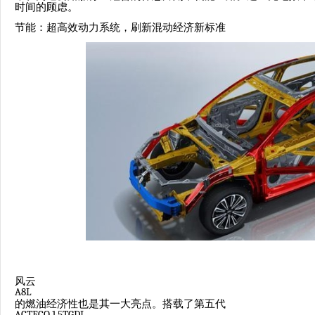
时间的顾虑。
节能：超高效动力系统，刷新混动经济新标准
风云
A8L
的燃油经济性也是其一大亮点。搭载了第五代
ACTECO 1.5TGDI