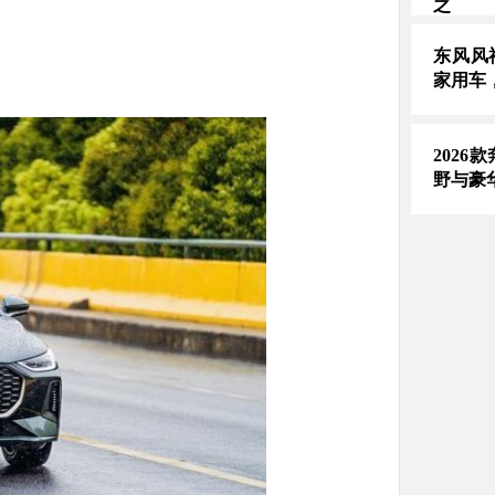
之
东风风
家用车
2026
野与豪