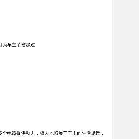
可为车主节省超过
多个电器提供动力，极大地拓展了车主的生活场景，