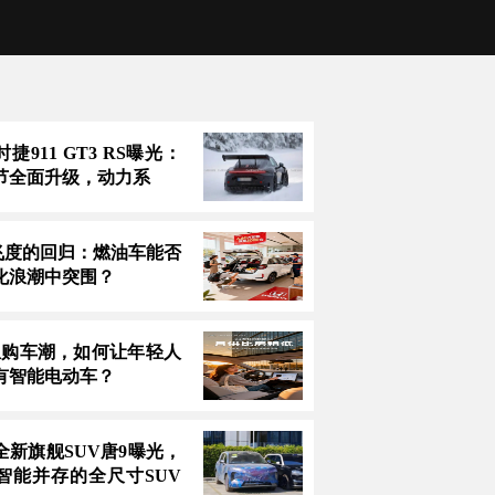
捷911 GT3 RS曝光：
节全面升级，动力系
万飞度的回归：燃油车能否
化浪潮中突围？
息购车潮，如何让年轻人
有智能电动车？
全新旗舰SUV唐9曝光，
智能并存的全尺寸SUV