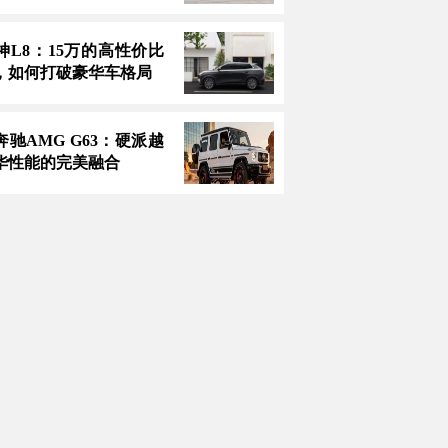
神L8：15万的高性价比
，如何打破豪华车格局
款奔驰AMG G63：硬派越
华性能的完美融合