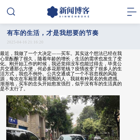
有车的生活，才是我想要的节奏
2025-04-16 21:16:20
最近，我做了一个大决定
——
买车。其实这个想法已经在我
心里酝酿了很久，随着年龄的增长，生活的需求也发生了变
化。刚开始工作的时候，我还觉得没车也能过得去，毕竟公
共交通那么方便，何必多花那笔钱？疫情改变了很多人的生
活方式，我也不例外。公共交通成了一个不容忽视的风险
源，每次在车厢里看着周围的人，我就有种莫名的焦虑感。
渐渐地，买车的念头开始愈发强烈，似乎没有车的生活真的
是不太行了。