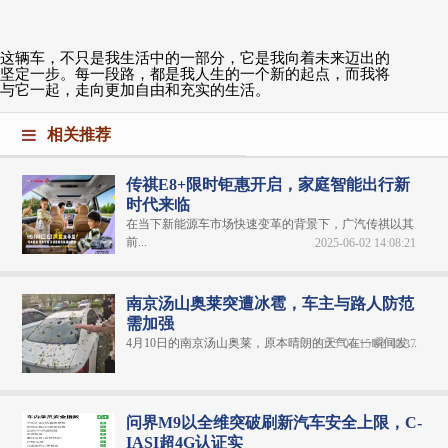
这辆车，不只是我生活中的一部分，它是我向着未来迈出的
坚定一步。每一段路，都是我人生的一个新的起点，而我将
与它一起，走向更加自由和充实的生活。
相关推荐
传祺E8+限时钜惠开启，家庭智能出行新
时代来临
在当下新能源车市场快速变革的背景下，广汽传祺以其
前...
2025-06-02 14:08:21
南京汤山奥莱突遭冰雹，车主与路人防范
需加强
4月10日的南京汤山奥莱，原本晴朗的天气在一瞬间发...
2025-04-15 02:48:37
问界M9以全维突破刷新汽车安全上限，C-
IASI超4G认证实