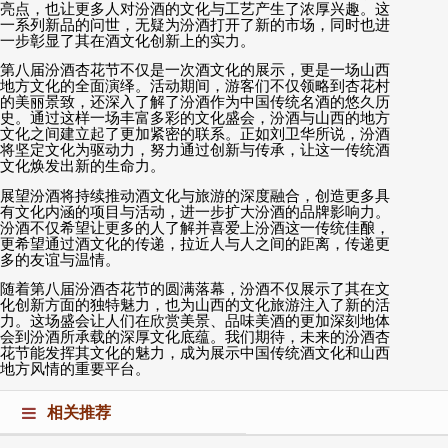
亮点，也让更多人对汾酒的文化与工艺产生了浓厚兴趣。这
一系列新品的问世，无疑为汾酒打开了新的市场，同时也进
一步彰显了其在酒文化创新上的实力。
第八届汾酒杏花节不仅是一次酒文化的展示，更是一场山西
地方文化的全面演绎。活动期间，游客们不仅领略到杏花村
的美丽景致，还深入了解了汾酒作为中国传统名酒的悠久历
史。通过这样一场丰富多彩的文化盛会，汾酒与山西的地方
文化之间建立起了更加紧密的联系。正如刘卫华所说，汾酒
将坚定文化为驱动力，努力通过创新与传承，让这一传统酒
文化焕发出新的生命力。
展望汾酒将持续推动酒文化与旅游的深度融合，创造更多具
有文化内涵的项目与活动，进一步扩大汾酒的品牌影响力。
汾酒不仅希望让更多的人了解并喜爱上汾酒这一传统佳酿，
更希望通过酒文化的传递，拉近人与人之间的距离，传递更
多的友谊与温情。
随着第八届汾酒杏花节的圆满落幕，汾酒不仅展示了其在文
化创新方面的独特魅力，也为山西的文化旅游注入了新的活
力。这场盛会让人们在欣赏美景、品味美酒的更加深刻地体
会到汾酒所承载的深厚文化底蕴。我们期待，未来的汾酒杏
花节能发挥其文化的魅力，成为展示中国传统酒文化和山西
地方风情的重要平台。
相关推荐