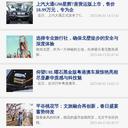
上汽大通G90星辉7座营运版上市，售价
18.99万元，专为企
近日，上汽大通正式发布了G...
2025-06-01 14:53:42
选择专业旅行社，确保戈壁徒步的安全与
深度体验
敦煌戈壁，作为一片神秘的土地，向来吸引着无数热衷
探...
2025-04-15 02:47:41
仰望U8L曜石黑金版粤港澳车展惊艳亮相
尽显豪华质感与科技魅
近日，在2025年粤港澳车...
2025-06-02 14:02:11
平谷桃花节：文旅融合再创新，春日盛宴
蓄势待发
随着春风的到来，桃花的盛开如期而至，北京平谷区的
桃...
2025-04-15 02:45:57