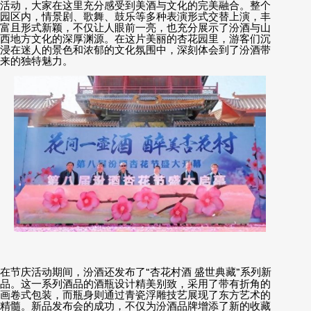
活动，大家在这里充分感受到美酒与文化的完美融合。整个
园区内，情景剧、歌舞、鼓乐等多种表演形式交替上演，丰
富且形式新颖，不仅让人眼前一亮，也充分展示了汾酒与山
西地方文化的深厚渊源。在这片美丽的杏花园里，游客们沉
浸在迷人的景色和浓郁的文化氛围中，深刻体会到了汾酒带
来的独特魅力。
在节庆活动期间，汾酒还发布了
“
杏花村酒 盛世典藏
”
系列新
品。这一系列酒品的酒瓶设计精美别致，采用了带有折角的
画卷式包装，而瓶身则通过青瓷浮雕技艺展现了东方艺术的
精髓。新品发布会的成功，不仅为汾酒品牌增添了新的收藏