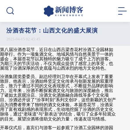
汾酒杏花节：山西文化的盛大展演
2025-04-15 02:45:45
第八届汾酒杏花节，近日在山西吕梁杏花村汾酒工业园林如
期举行。作为一项集酒文化、地域风情与自然美景于一体的
盛会，本届杏花节以其独特的魅力吸引了成千上万的游客。
为期三天的节庆活动，不仅为观众提供了感官上的享受，也
展现了汾酒深厚的历史底蕴与山西浓烈的地方文化特色。
汾酒集团党委委员、副总经理刘卫华在开幕式上发表了重要
致辞。他表示，汾酒始终坚定文化传承与创新发展的双重理
念，致力于通过不同的文化表现形式，不断提升品牌的影响
力。近年来，汾酒不断探索酒文化与旅游的深度融合，推出
了诸如太原观汾店、汾酒文化酒旅融合路线等多个文化项
目。汾酒还开设了
“
汾享时刻
”
系列文创
IP
，这些新颖的文创产
品为消费者带来了独特的酒文化体验。本届杏花节，汾酒采
用了富有戏剧感的表现形式，生动地挖掘了汾酒的历史文化
脉络，通过
“
老味道
”
与
“
新表达
”
的结合，吸引了众多年轻观众
的目光。展望汾酒将借助文化的力量，传递友谊与情感。
开幕仪式后，嘉宾们与游客一起参观了汾酒工业园林的游园