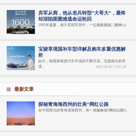
弃军从商，他从老兵转型“大哥大”，最终
却深陷囹圄难逃命运轮回
1985年盛夏，南方某部军营中，一位身姿挺拔、眼神...
2025-06-02 14:00:48
宝骏享境国补车型详解及购车多重优惠解
析
如今，随着新能源汽车市场的不断升温，宝骏推出的享
境...
2025-06-02 14:02:26
最新文章
探秘青海海西州的壮美“网红公路
在中国西北的青海省海西州，有一条被称为“网红公路”...
2024-06-04 20:31:06