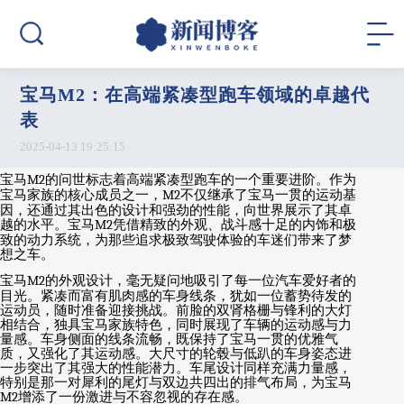
宝马M2：在高端紧凑型跑车领域的卓越代
表
2025-04-13 19:25:15
宝马
M2
的问世标志着高端紧凑型跑车的一个重要进阶。作为
宝马家族的核心成员之一，
M2
不仅继承了宝马一贯的运动基
因，还通过其出色的设计和强劲的性能，向世界展示了其卓
越的水平。宝马
M2
凭借精致的外观、战斗感十足的内饰和极
致的动力系统，为那些追求极致驾驶体验的车迷们带来了梦
想之车。
宝马
M2
的外观设计，毫无疑问地吸引了每一位汽车爱好者的
目光。紧凑而富有肌肉感的车身线条，犹如一位蓄势待发的
运动员，随时准备迎接挑战。前脸的双肾格栅与锋利的大灯
相结合，独具宝马家族特色，同时展现了车辆的运动感与力
量感。车身侧面的线条流畅，既保持了宝马一贯的优雅气
质，又强化了其运动感。大尺寸的轮毂与低趴的车身姿态进
一步突出了其强大的性能潜力。车尾设计同样充满力量感，
特别是那一对犀利的尾灯与双边共四出的排气布局，为宝马
M2
增添了一份激进与不容忽视的存在感。