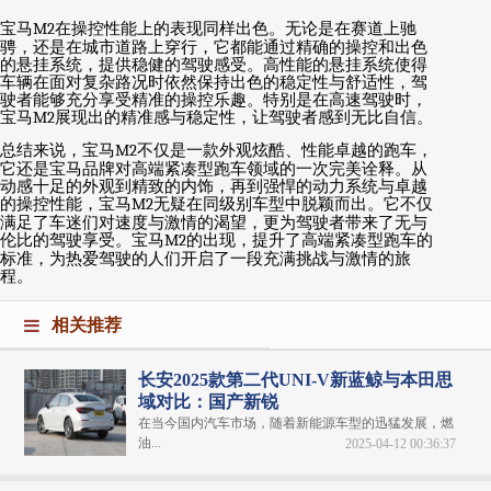
宝马
M2
在操控性能上的表现同样出色。无论是在赛道上驰
骋，还是在城市道路上穿行，它都能通过精确的操控和出色
的悬挂系统，提供稳健的驾驶感受。高性能的悬挂系统使得
车辆在面对复杂路况时依然保持出色的稳定性与舒适性，驾
驶者能够充分享受精准的操控乐趣。特别是在高速驾驶时，
宝马
M2
展现出的精准感与稳定性，让驾驶者感到无比自信。
总结来说，宝马
M2
不仅是一款外观炫酷、性能卓越的跑车，
它还是宝马品牌对高端紧凑型跑车领域的一次完美诠释。从
动感十足的外观到精致的内饰，再到强悍的动力系统与卓越
的操控性能，宝马
M2
无疑在同级别车型中脱颖而出。它不仅
满足了车迷们对速度与激情的渴望，更为驾驶者带来了无与
伦比的驾驶享受。宝马
M2
的出现，提升了高端紧凑型跑车的
标准，为热爱驾驶的人们开启了一段充满挑战与激情的旅
程。
相关推荐
长安2025款第二代UNI-V新蓝鲸与本田思
域对比：国产新锐
在当今国内汽车市场，随着新能源车型的迅猛发展，燃
油...
2025-04-12 00:36:37