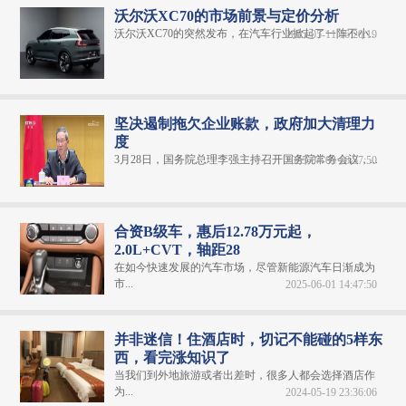
沃尔沃XC70的市场前景与定价分析
沃尔沃XC70的突然发布，在汽车行业掀起了一阵不小...
2025-05-11 16:20:19
坚决遏制拖欠企业账款，政府加大清理力
度
3月28日，国务院总理李强主持召开国务院常务会议，...
2025-04-03 16:57:50
合资B级车，惠后12.78万元起，
2.0L+CVT，轴距28
在如今快速发展的汽车市场，尽管新能源汽车日渐成为
市...
2025-06-01 14:47:50
并非迷信！住酒店时，切记不能碰的5样东
西，看完涨知识了
当我们到外地旅游或者出差时，很多人都会选择酒店作
为...
2024-05-19 23:36:06