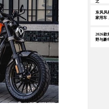
之
东风风
家用车
2026
野与豪