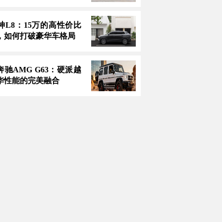
神L8：15万的高性价比
，如何打破豪华车格局
款奔驰AMG G63：硬派越
华性能的完美融合