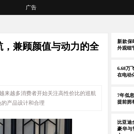
广告
新款保时
航，兼顾颜值与动力的全
外观细
6.68
在电动
，越来越多消费者开始关注高性价比的巡航
7年低
提前拥
色的产品设计和合理
比亚迪
豪华与