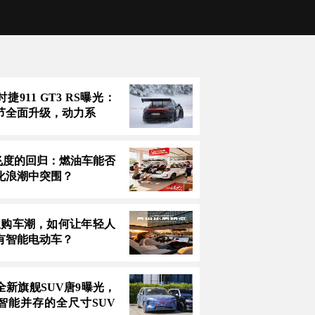
捷911 GT3 RS曝光：
节全面升级，动力系
万飞度的回归：燃油车能否
化浪潮中突围？
息购车潮，如何让年轻人
有智能电动车？
全新旗舰SUV唐9曝光，
智能并存的全尺寸SUV