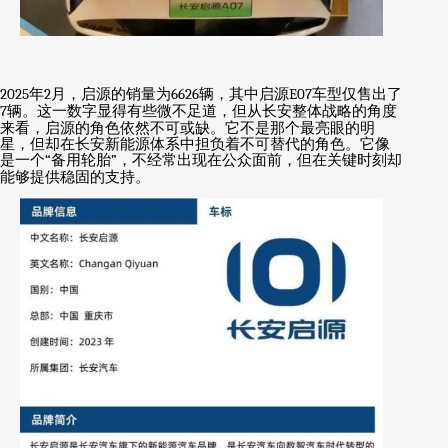
2025
年
2
月，启源的销量为
6626
辆，其中启源
E07
车型仅售出了
7
辆。这一数字显得有些微不足道，但从长安整体战略的角度
来看，启源的角色依然不可或缺。它不是那个最亮眼的明
星，但却在长安新能源体系中担负着不可替代的角色。它像
是一个
“
备用轮胎
”
，不经常出现在公众面前，但在关键时刻却
能够提供稳固的支持。