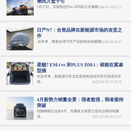
潮玩方盒子引
5月27日，宝骏悦也Plus 2026款正式发布，...
2025-06-02 14:02:23
日产N7：合资品牌在新能源市场的攻坚之
作
近年来，随着全球汽车产业的电动化浪潮，...
2025-05-09 20:44:37
星舰7 EM-i vs 宋PLUS DM-i：谁能在紧凑
型插
在近年来，新能源汽车尤其是插电混动车型日渐成为市
场...
2025-04-16 21:20:50
4月新势力销量全景：强者愈强，弱者亟待
突破
回顾刚刚过去的4月，车圈各大新势力造车品牌的销量
成...
2025-05-09 20:51:15