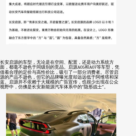
长安启源的车型，无论是在空间、配置，还是动力系统方
面，都毫不逊色于同级别的竞品。启源
A05
和
A07
等车型，凭
借着合理的定价与高性价比，吸引了一部分消费者。尽管启
源的产品不逊色，但它的品牌曝光度却远远低于阿维塔和深
蓝。启源并不依赖于大规模的广告宣传，也很少出现在公众
视野中，仿佛是长安新能源汽车体系中的
“
隐形战士
”
。