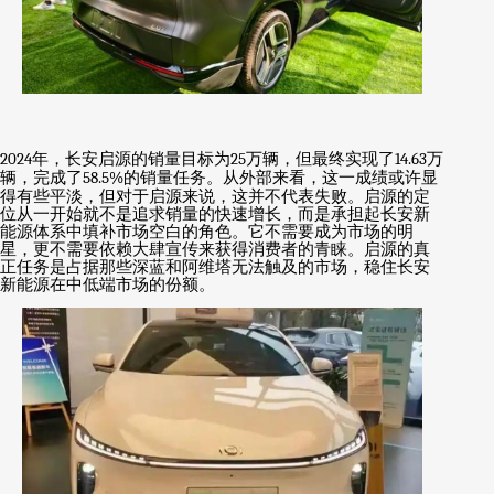
2024
年，长安启源的销量目标为
25
万辆，但最终实现了
14.63
万
辆，完成了
58.5%
的销量任务。从外部来看，这一成绩或许显
得有些平淡，但对于启源来说，这并不代表失败。启源的定
位从一开始就不是追求销量的快速增长，而是承担起长安新
能源体系中填补市场空白的角色。它不需要成为市场的明
星，更不需要依赖大肆宣传来获得消费者的青睐。启源的真
正任务是占据那些深蓝和阿维塔无法触及的市场，稳住长安
新能源在中低端市场的份额。