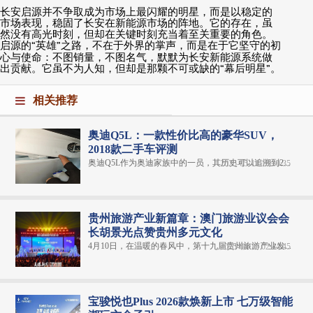
长安启源并不争取成为市场上最闪耀的明星，而是以稳定的
市场表现，稳固了长安在新能源市场的阵地。它的存在，虽
然没有高光时刻，但却在关键时刻充当着至关重要的角色。
启源的
“
英雄
”
之路，不在于外界的掌声，而是在于它坚守的初
心与使命：不图销量，不图名气，默默为长安新能源系统做
出贡献。它虽不为人知，但却是那颗不可或缺的
“
幕后明星
”
。
相关推荐
奥迪Q5L：一款性价比高的豪华SUV，
2018款二手车评测
奥迪Q5L作为奥迪家族中的一员，其历史可以追溯到2...
2025-05-11 16:30:35
贵州旅游产业新篇章：澳门旅游业议会会
长胡景光点赞贵州多元文化
4月10日，在温暖的春风中，第十九届贵州旅游产业发...
2025-04-15 02:44:45
宝骏悦也Plus 2026款焕新上市 七万级智能