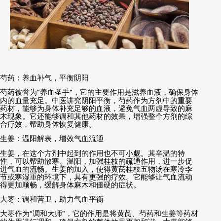
芍药：养血补气，平衡阴阳
芍药被誉为
“
养血圣手
”
，它的主要作用是滋养血液，确保身体
内的血量充足。中医讲究阴阳平衡，芍药作为方剂中的重要
药材，能够为身体补充足够的血液，避免气血两虚导致的麻
木现象。它还能够调和其他药材的效果，增强整个方剂的综
合疗效，帮助身体恢复健康。
生姜：温阳解表，增效气血流通
生姜，在这个方剂中起到的作用也不可小觑。其辛温的特
性，可以帮助散寒、温阳，加强桂枝的疏通作用，进一步促
进气血的流畅。生姜的加入，使得黄芪桂枝五物汤在寒冷季
节或寒湿重的环境下，具有更强的疗效。它能够让气血流动
得更加顺畅，缓解身体麻木和僵硬的症状。
大枣：调和营卫，助力气血平衡
大枣作为
“
调和大师
”
，它的作用是将黄芪、芍药和生姜等药材