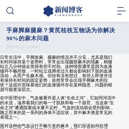
手麻脚麻腿麻？黄芪桂枝五物汤为你解决
90%的麻木问题
2025-03-25 23:50:02
日常生活中，手脚发麻、腿麻的情况并不少见，尤其是我们
长时间保持某个姿势时，常常会出现腿部麻木的现象，稍微
站立几分钟就会觉得有些不对劲。这种情形通常是因为血液
循环不畅所致，一时站立或蹲坐过久都会影响到下肢的血液
流动，从而产生麻木感。但你有没有想过，有些人即使并没
有保持长时间的固定姿势，依然常常会出现手脚麻木的症
状？这或许意味着他们的血液循环存在某种隐患，问题的根
源可能更深层次。
在中医理论中，气血被看作是人体
“
生命之河
”
，它如同河流中
的水流，滋养着我们的每一寸肌肤和每一个器官。当这条
“
生
命之河
”
遭遇阻塞或水量不足时，气血的流动就会受到影响，
随之而来的是一系列的身体不适症状，其中麻木便是常见的
表现之一。
面对这种由气血运行不畅引发的麻木，我们应该如何处理