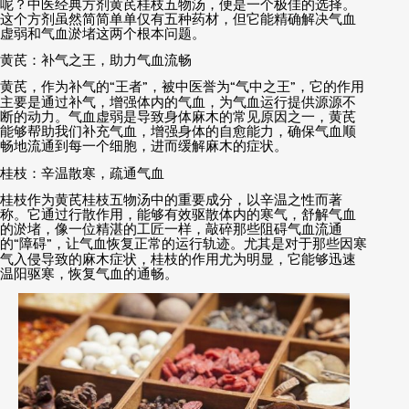
呢？中医经典方剂黄芪桂枝五物汤，便是一个极佳的选择。
这个方剂虽然简简单单仅有五种药材，但它能精确解决气血
虚弱和气血淤堵这两个根本问题。
黄芪：补气之王，助力气血流畅
黄芪，作为补气的
“
王者
”
，被中医誉为
“
气中之王
”
，它的作用
主要是通过补气，增强体内的气血，为气血运行提供源源不
断的动力。气血虚弱是导致身体麻木的常见原因之一，黄芪
能够帮助我们补充气血，增强身体的自愈能力，确保气血顺
畅地流通到每一个细胞，进而缓解麻木的症状。
桂枝：辛温散寒，疏通气血
桂枝作为黄芪桂枝五物汤中的重要成分，以辛温之性而著
称。它通过行散作用，能够有效驱散体内的寒气，舒解气血
的淤堵，像一位精湛的工匠一样，敲碎那些阻碍气血流通
的
“
障碍
”
，让气血恢复正常的运行轨迹。尤其是对于那些因寒
气入侵导致的麻木症状，桂枝的作用尤为明显，它能够迅速
温阳驱寒，恢复气血的通畅。