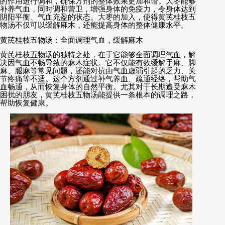
的作用进行调和，确保方剂的整体效果更加和谐。大枣能够
补养气血，同时调和营卫，增强身体的免疫力，令身体达到
阴阳平衡、气血充盈的状态。大枣的加入，使得黄芪桂枝五
物汤不仅可以缓解麻木，还能提高身体的整体健康水平。
黄芪桂枝五物汤：全面调理气血，缓解麻木
黄芪桂枝五物汤的独特之处，在于它能够全面调理气血，解
决因气血不畅导致的麻木症状。它不仅能有效缓解手麻、脚
麻、腿麻等常见问题，还能对抗由气血虚弱引起的乏力、关
节疼痛等不适。这个方剂通过补气养血、疏通经络，帮助气
血畅通，从而恢复身体的自然平衡。尤其对于长期遭受麻木
困扰的朋友，黄芪桂枝五物汤能提供一条根本的调理之路，
帮助恢复健康。