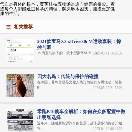
气血是身体的根本，黄芪桂枝五物汤是通向健康的桥梁。希
望每个人都能通过科学的调理，解决麻木困扰，拥抱更加健
康的生活。
相关推荐
2021款宝马X3 xDrive30i M运动套装：操
控与豪
作为宝马旗下的一款中型豪华SUV，X3...
2025-05-11 16:28:35
四大名鸟：传统与保护的碰撞
在中国，养鸟曾经是文化人陶冶情操的专属活动，随着
时...
2024-05-25 21:58:28
零跑B10购车全解析：如何在众多配置中做
出明智选择
近年来，随着新能源汽车的普及，越来越多消费者开始
将...
2025-04-12 00:44:25