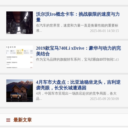
沃尔沃Iro概念卡车：挑战极限的速度与力
量
在汽车的世界里，速度和力量一直是衡量性能的重要标
准...
2025-06-01 14:50:15
2019款宝马740Li xDrive：豪华与动力的完
美结合
作为宝马品牌的旗舰轿车系列，宝马7系自1977年问...
2025-04-18 20:17:43
4月车市大盘点：比亚迪稳坐龙头，吉利逆
袭亮眼，长安长城遭遇困
4月，中国车市呈现出一场跌宕起伏的竞争局面，各大
品...
2025-05-09 20:50:09
最新文章