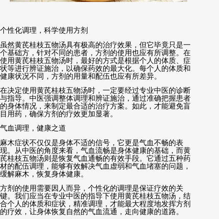
个性化调理，科学使用方剂
虽然黄芪桂枝五物汤具有极高的治疗效果，但它毕竟只是一
个基础方，针对不同的患者，方剂的使用也应有所调整。在
使用黄芪桂枝五物汤时，最好的方式是根据个人的体质、症
状等进行辨证施治，以确保药效的最大化。每个人的体质和
健康状况不同，方剂的用量和配伍也应有所差异。
在决定使用黄芪桂枝五物汤时，一定要经过专业中医的诊断
与指导。中医强调整体调理和辨证施治，通过准确把握患者
的身体情况，来制定最合适的治疗方案。如此，才能避免盲
目用药，确保方剂的疗效更加显著。
气血调理，健康之道
麻木症状不仅仅是身体不适的信号，它更是气血不畅的表
现。从中医的角度来看，气血流畅是身体健康的基础，而黄
芪桂枝五物汤则是恢复气血通畅的有效手段。它通过五种药
材的配伍调理，能够有效解决气血虚弱和气血堵塞的问题，
缓解麻木，恢复身体健康。
方剂的使用需要因人而异，个性化的调理是保证疗效的关
键。我们应当在专业中医的指导下使用黄芪桂枝五物汤，结
合个人的体质和症状，精准调理，才能最大程度地发挥方剂
的疗效，让身体恢复自然的气血流通，走向健康的道路。