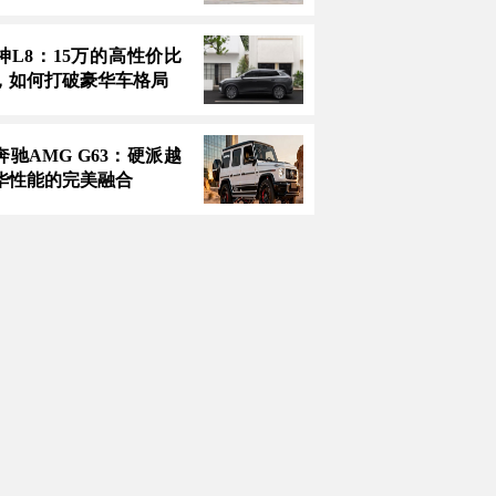
神L8：15万的高性价比
，如何打破豪华车格局
款奔驰AMG G63：硬派越
华性能的完美融合