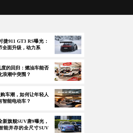
捷911 GT3 RS曝光：
节全面升级，动力系
万飞度的回归：燃油车能否
化浪潮中突围？
息购车潮，如何让年轻人
有智能电动车？
全新旗舰SUV唐9曝光，
智能并存的全尺寸SUV