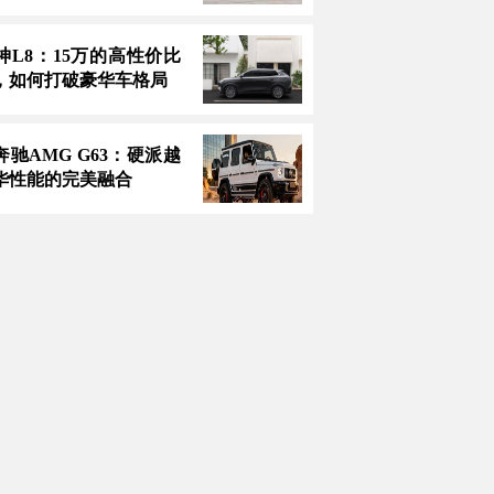
神L8：15万的高性价比
，如何打破豪华车格局
款奔驰AMG G63：硬派越
华性能的完美融合