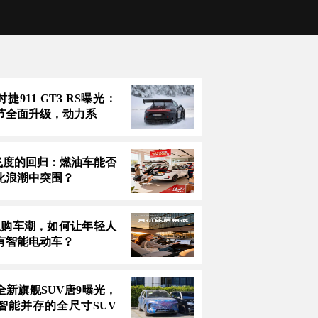
捷911 GT3 RS曝光：
节全面升级，动力系
万飞度的回归：燃油车能否
化浪潮中突围？
息购车潮，如何让年轻人
有智能电动车？
全新旗舰SUV唐9曝光，
智能并存的全尺寸SUV