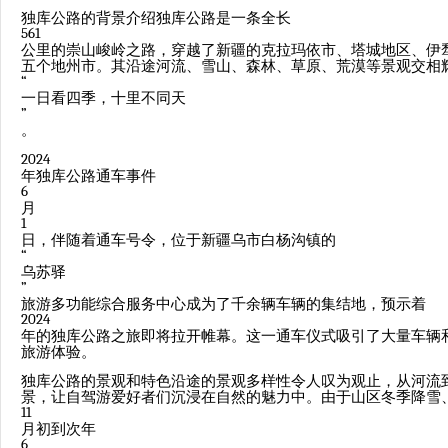
独库公路的背景介绍独库公路是一条全长
561
公里的崇山峻岭之路，穿越了新疆的克拉玛依市、塔城地区、伊
五个地州市。其沿途河流、雪山、森林、草原、荒漠等景观交相
“
一日看四季，十里不同天
”
。
2024
年独库公路通车事件
6
月
1
日，伴随着通车号令，位于新疆乌市白杨沟镇的
“
乌苏驿
”
旅游多功能综合服务中心成为了千余辆车辆的集结地，预示着
2024
年的独库公路之旅即将拉开帷幕。这一通车仪式吸引了大量车辆
旅游体验。
独库公路的景观和特色沿途的景观多样性令人叹为观止，从河流
景，让自驾游爱好者们沉浸在自然的魅力中。由于山区冬季降雪
11
月初到次年
6