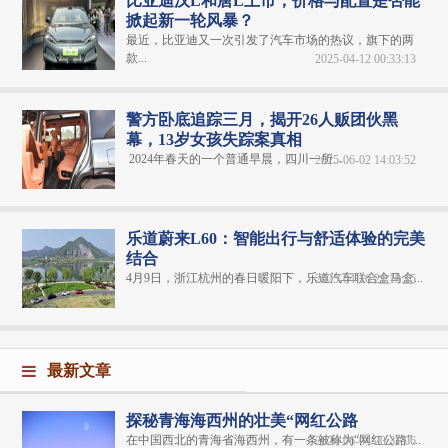
比亚迪汉L和唐L上市，价格与配置是否能
掀起新一轮风暴？
最近，比亚迪又一次引发了汽车市场的热议，旗下的两
款...
2025-04-12 00:33:13
警方卧底追踪三月，揭开26人贩团伙黑
幕，13岁女孩失踪案真相
2024年春天的一个普通早晨，四川一所...
2025-06-02 14:03:52
乐道蔚来L60：智能出行与舒适体验的完美
结合
4月9日，浙江杭州的春日暖阳下，乐道汽车联合盒马盒...
2025-04-16 21:19:15
最新文章
探秘青海海西州的壮美“网红公路
在中国西北的青海省海西州，有一条被称为“网红公路”...
2024-06-04 20:31:06