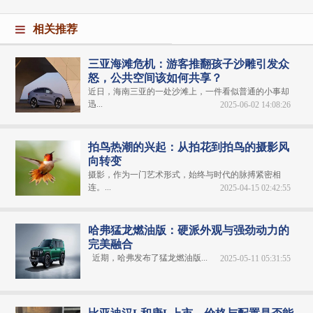
相关推荐
三亚海滩危机：游客推翻孩子沙雕引发众
怒，公共空间该如何共享？
近日，海南三亚的一处沙滩上，一件看似普通的小事却
迅...
2025-06-02 14:08:26
拍鸟热潮的兴起：从拍花到拍鸟的摄影风
向转变
摄影，作为一门艺术形式，始终与时代的脉搏紧密相
连。...
2025-04-15 02:42:55
哈弗猛龙燃油版：硬派外观与强劲动力的
完美融合
近期，哈弗发布了猛龙燃油版...
2025-05-11 05:31:55